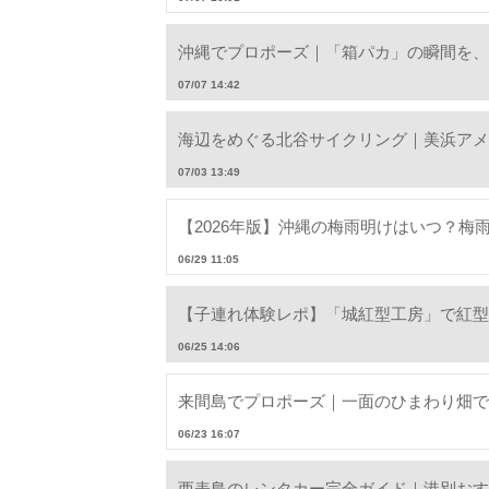
沖縄でプロポーズ｜「箱パカ」の瞬間を、
07/07 14:42
海辺をめぐる北谷サイクリング｜美浜アメ
07/03 13:49
【2026年版】沖縄の梅雨明けはいつ？梅
06/29 11:05
【子連れ体験レポ】「城紅型工房」で紅型
06/25 14:06
来間島でプロポーズ｜一面のひまわり畑で
06/23 16:07
西表島のレンタカー完全ガイド｜港別おす