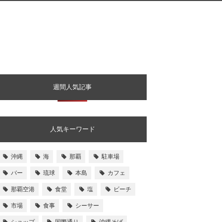
週間人気記事
人気キーワード
沖縄
海
那覇
駐車場
バー
琉球
本島
カフェ
那覇空港
食堂
塩
ビーチ
市場
食事
シーサー