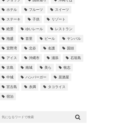
ショップ
国際通り
沖縄そば
ホテル
フルーツ
スイーツ
ステーキ
子供
リゾート
絶景
ゆいレール
レストラン
泡盛
首里
ビール
ヤンバル
宜野湾
北谷
名護
国頭
アイス
沖縄市
浦添
石垣島
古島
南城
美ら
牧志
中城
ハンバーガー
居酒屋
宮古島
糸満
タコライス
宿泊