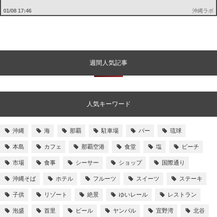
01/08 17:46
沖縄ラボ
週間人気記事
人気キーワード
沖縄
海
那覇
駐車場
バー
琉球
本島
カフェ
那覇空港
食堂
塩
ビーチ
市場
食事
シーサー
ショップ
国際通り
沖縄そば
ホテル
フルーツ
スイーツ
ステーキ
子供
リゾート
絶景
ゆいレール
レストラン
泡盛
首里
ビール
ヤンバル
宜野湾
北谷