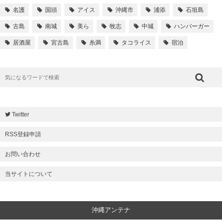
名護
国頭
アイス
沖縄市
浦添
石垣島
古島
南城
美ら
牧志
中城
ハンバーガー
居酒屋
宮古島
糸満
タコライス
宿泊
Twitter
RSS登録申請
お問い合わせ
当サイトについて
沖縄アンテナ