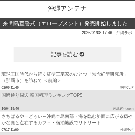
沖縄アンテナ
来間島宣誓式（エロープメント）発売開始しました
2026/01/08 17:46
沖縄ラボ
記事を読む
琉球王国時代から続く紅型三宗家のひとつ「知念紅型研究所」
（那覇市）を訪ねて ＜前編＞
02/05 11:45
沖縄CLIP
国際通り周辺 韓国料理ランキングTOP5
10/04 18:40
沖縄巡り.com
さちばるやーどぅい～沖縄本島南部・海を臨む斜面に広がる穏や
かな庭と点在するカフェ・宿泊施設でリトリート
07/17 11:00
沖縄ラボ