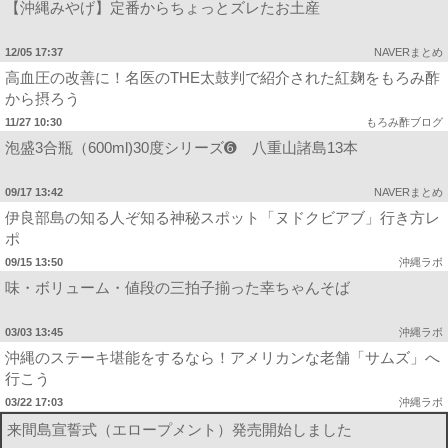
【沖縄みやげ】定番からちょっとズレたお土産
12/05 17:37
NAVERまとめ
高血圧の改善に！名医のTHE太鼓判で紹介された紅麹をもろみ酢
から摂ろう
11/27 10:30
もろみ酢ブログ
泡盛3合瓶（600ml)30度シリーズ➏ 八重山諸島13本
09/17 13:42
NAVERまとめ
伊良部島の知る人ぞ知る神秘スポット「ヌドクビアブ」行き方レ
ポ
09/15 13:50
沖縄ラボ
味・ボリューム・値段の三拍子揃った幸ちゃんそば
03/03 13:45
沖縄ラボ
沖縄のステーキ堪能をするなら！アメリカンな老舗「サムズ」へ
行こう
03/22 17:03
沖縄ラボ
来間島宣誓式（エロープメント）発売開始しました