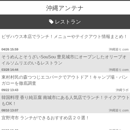
沖縄アンテナ
レストラン
ピザハウス本店でランチ！メニューやテイクアウト情報まとめ！
04/26 15:59
沖縄巡り.com
そうめんとそうざいSouSou 豊見城市にオープンしたオリーブオ
イルソムリエのいるレストラン
03/28 14:44
沖縄巡り.com
東村村民の森つつじエコパークでアウトドア！キャンプ場・バン
ガローを徹底調査
09/22 13:43
沖縄ラボ
韓国料理 香り純豆腐 南城市にある人気店でランチ！テイクアウト
もOK！
08/10 13:07
沖縄巡り.com
宜野湾市 ランチができるおすすめ店２０選！