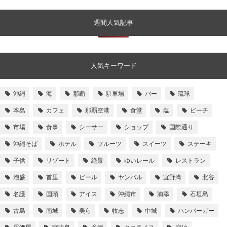
週間人気記事
人気キーワード
沖縄
海
那覇
駐車場
バー
琉球
本島
カフェ
那覇空港
食堂
塩
ビーチ
市場
食事
シーサー
ショップ
国際通り
沖縄そば
ホテル
フルーツ
スイーツ
ステーキ
子供
リゾート
絶景
ゆいレール
レストラン
泡盛
首里
ビール
ヤンバル
宜野湾
北谷
名護
国頭
アイス
沖縄市
浦添
石垣島
古島
南城
美ら
牧志
中城
ハンバーガー